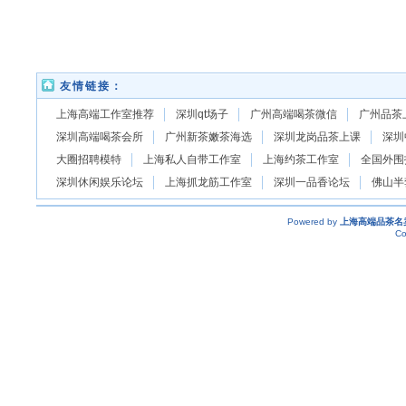
友情链接：
上海高端工作室推荐
深圳qt场子
广州高端喝茶微信
广州品茶
深圳高端喝茶会所
广州新茶嫩茶海选
深圳龙岗品茶上课
深圳
大圈招聘模特
上海私人自带工作室
上海约茶工作室
全国外围
深圳休闲娱乐论坛
上海抓龙筋工作室
深圳一品香论坛
佛山半
Powered by
上海高端品茶名
Co